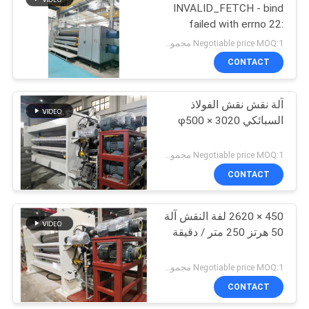
INVALID_FETCH - bind
failed with errno 22:
Invalid argument
Negotiable price MOQ:1 مجموعة
ip=172.17.0.1
CONTACT
آلة نقش نقش الفولاذ
السبائكي φ500 × 3020
Negotiable price MOQ:1 مجموعة
CONTACT
450 × 2620 لفة النقش آلة
50 هرتز 250 متر / دقيقة
Negotiable price MOQ:1 مجموعة
CONTACT