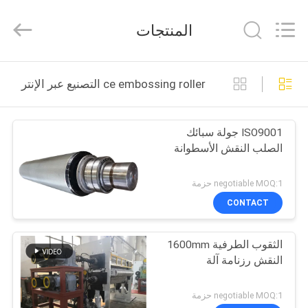
2026
Changzhou
Qiaode
المنتجات
Machinery
Co.,
Ltd..
All
Rights
مسكن
Reserved.
ce embossing roller التصنيع عبر الإنترنت
منتجات
ISO9001 جولة سبائك
الصلب النقش الأسطوانة
معلومات
عنا
negotiable MOQ:1 حزمة
CONTACT
جولة
الثقوب الطرفية 1600mm
في
النقش رزنامة آلة
المعمل
negotiable MOQ:1 حزمة