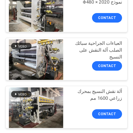
نموذج Φ480 × 2020
17
CONTACT
آلة صنع الأقمشة غير
المنسوجة
العباءات الجراحية سبائك
الصلب آلة النقش على
النسيج
CONTACT
1
آلة نقش النسيج بمحرك
نقش الأسطوانة
زراعي 1600 مم
CONTACT