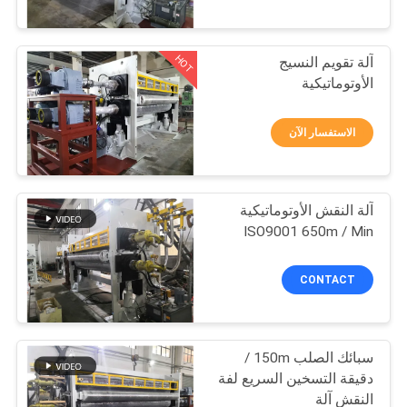
مراقبة
الجودة
HOT
آلة تقويم النسيج
19
الأوتوماتيكية
اتصل
آلة النقش التقويم
بنا
الاستفسار الآن
اطلب
آلة النقش الأوتوماتيكية
اقتباس
ISO9001 650m / Min
24
خريطة
CONTACT
الموقع
آلة الأسطوانة التقويم
سبائك الصلب 150m /
PRIVACY
دقيقة التسخين السريع لفة
POLICY
النقش آلة