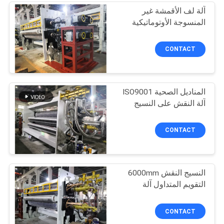
آلة لف الأقمشة غير
20
المنسوجة الأوتوماتيكية
آلة النقش على النسيج
CONTACT
المناديل الصحية ISO9001
آلة النقش على النسيج
9
CONTACT
خط إنتاج Meltblown
النسيج النقش 6000mm
التقويم المتداول آلة
CONTACT