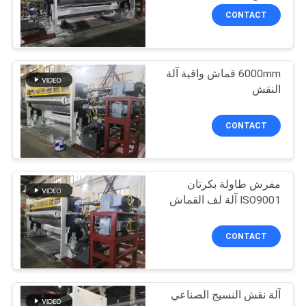
CONTACT
10
6000mm قماش واقية آلة
آلة تقويم النسيج
النقش
CONTACT
مفرش طاولة بكرتان
8
ISO9001 آلة لف القماش
آلة تقويم المنسوجات
CONTACT
آلة نقش النسيج الصناعي