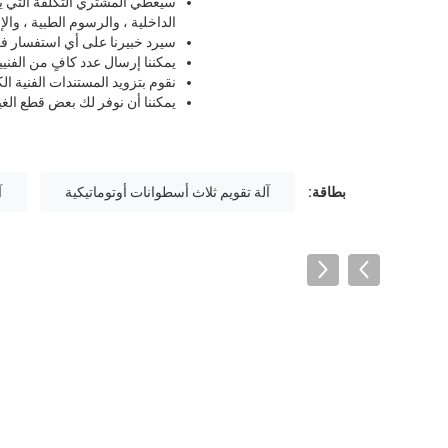
سيغطي المشتري التكلفة التي يسب
الداخلية ، والرسوم الطبية ، والإ
سيرد خبيرنا على أي استفسار في غضون 24-48 ساعة وسيتم حله ف
يمكننا إرسال عدد كافٍ من الفني
نقوم بتزويد المستندات الفنية الك
يمكننا أن نوفر لك بعض قطع الغي
بطاقة:
آلة تقويم ثلاث أسطوانات أوتوماتيكية
آ