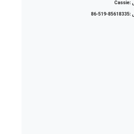
:
Cassie
 :
86-519-85618335