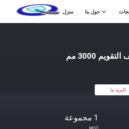
تجات
حول بنا
منزل
قويم 3000 مم
البريد بنا
1 مجموعة
MOQ