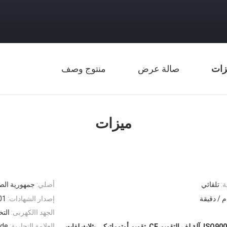
زات
صالة عرض
منتوج وصف
ميزات
ة:
تلقائي
أصلي:
جمهورية الص
إصدار الشهادات:
01
الجهد االكهربى:
الت
,
,
العلامة التجارية:
ode
آلة لف التقويم CE
تقويم أوتوماتيكي بثلاث لفات