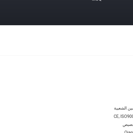
ين الشعبية
CE, ISO90
خصيص
Qia