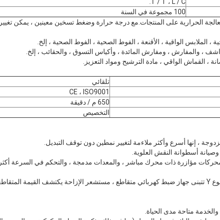
T / T ، L / C.
100 مجموعة في السنة
معالجة الحرارية على المنتجات.مع درجة حرارة وضغط تسخين معينين ، يمكن تغيي
ة ، الملابس الواقية ، الأقنعة ، الفوط الصحية ، الفوط الصحية ، إلخ.
اشف ، والمفارش ، ومفارش المائدة ، وأكياس التسوق ، والحقائب ، إلخ.
ة ، القماش الواقي ، مادة الترشيح ومواد التعزيز.
تلقائي
CE ، ISO9001
650 م / دقيقة
التخصيص
جة ، إنها أسرع وأكثر ملاءمة لتغيير نمطين دون توقف التبديل.
محركات مؤازرة ذات محرك مباشر ، والمعدات مدمجة ، والتحكم في السرعة أكثر د
المتقاطعة.