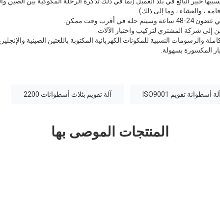
بها خبير البائع في بلد العميل (بما في ذلك تذكرة الرحلة المكوكية بين الصين و
قامة ، والعشاء ، وما إلى ذلك).
ي أقرب وقت ممكن.
ين إلى شركة المشتري لتركيب واختبار الآلات.
املة والرسومات النسبية للمكونات الكهربائية المكتوبة باللغتين الصينية والإنجليزي
ار المكسورة بسهولة.
لة أسطوانة تقويم ISO9001
آلة تقويم بثلاث أسطوانات 2200
المنتجات الموصى بها