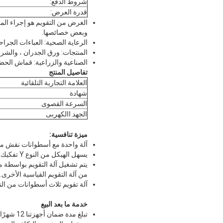
شروط الدفع:
قدرة العرض:
الغرض من التقويم هو إجراء ال
وبعض خصائصها.
الرعاية الصحية: العباءات الجراحي
المنتجات: ورق الجدران ، والشر
الصناعية والزراعية: قماش الحضان
تفاصيل المنتج
العلامة التجارية التلقائية
شهادة
السرعة القصوى
الجهد االكهربى
ميزة تنافسية:
آلة واحدة مع أسطوانات نقش مزدو
يسهل الهيكل من النوع Y تفكيك وصيانة أسطوانة النقش العلوية.
يتم تشغيل آلة التقويم بواسطة 
من آلة التقويم القياسية الأخرى.
آلة تقويم ثلاث أسطوانات من النوع Y تتبنى جهاز ضبط كهربائي متقاطع ، مستشعر الإزاحة يكتشف القيمة 
خدمة ما بعد البيع
تبلغ مدة ضمان أجهزتنا 12 شهرًا والخدمة متاحة مدى الحياة.