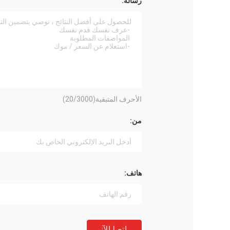
رسالة:
الأحرف المتبقية(
/3000)
20
من:
هاتف:
ﺎﺘﺼﻟ ﺍﻶﻧ