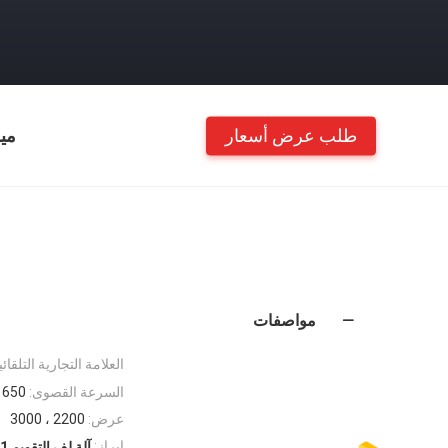
طلب عرض أسعار
مي
مواصفات
العلامة التجارية التلقائي
السرعة القصوى:
650 م / دقيقة
عرض:
2200 ، 3000
إبراز:
آلة لف التقويم ISO9001