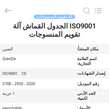
2026
Changzhou
Qiaode
Machinery
Co.,
آلة تقويم المنسوجات
Ltd..
All
Rights
ISO9001 الجدول القماش آلة
مسكن
Reserved.
تقويم المنسوجات
منتجات
مكان المنشأ:
الصين
معلومات
اسم العلامة
QiaoDe
عنا
التجارية:
إصدار الشهادات:
ISO9001、CE
جولة
رقم الموديل:
2020 ، 2920 ، 3700
في
الحد الأدنى
1 حزمة
المعمل
لكمية:
الأسعار:
negotiable