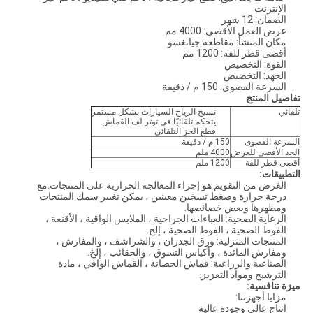
الإنترنت
الضمان: 12 شهر
عرض العمل الأقصى: 4000 مم
مكان المنشأ: مقاطعة جيانغسو
أقصى قطر للفة: 1200 مم
القوة: التخصيص
الجهد: التخصيص
السرعة القصوى: 150 م / دقيقة
تفاصيل المنتج
تلقائي
نسيج الرياح السيارات بشكل مستمر
يتحكم تلقائيًا في توتر لف القماش
قطع الحز التلقائي
السرعة القصوى
150 م / دقيقة
الحد الأقصى للعرض
4000 ملم
أقصى قطر للفة
1200 ملم
التطبيقات:
الغرض من التقويم هو إجراء المعالجة الحرارية على المنتجات.مع
درجة حرارة وضغط تسخين معينين ، يمكن تغيير سمك المنتجات
ومظهرها وبعض خصائصها.
الرعاية الصحية: العباءات الجراحية ، الملابس الواقية ، الأقنعة ،
الفوط الصحية ، الفوط الصحية ، إلخ.
المنتجات المنزلية: ورق الجدران ، والشراشف ، والمفارش ،
ومفارش المائدة ، وأكياس التسوق ، والحقائب ، إلخ.
الصناعية والزراعية: قماش الحضانة ، القماش الواقي ، مادة
الترشيح ومواد التعزيز.
ميزة تنافسية:
مزايا أجهزتنا:
انتاج عالي وجودة عالية