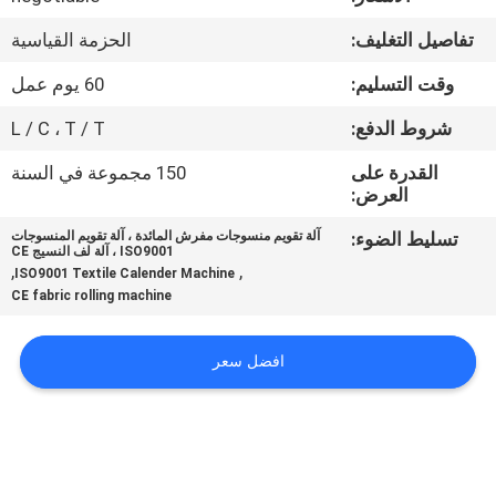
مراقبة
تفاصيل التغليف:
الحزمة القياسية
الجودة
وقت التسليم:
60 يوم عمل
اتصل
شروط الدفع:
L / C ، T / T
بنا
القدرة على
150 مجموعة في السنة
العرض:
اطلب
تسليط الضوء:
آلة تقويم منسوجات مفرش المائدة ، آلة تقويم المنسوجات
ISO9001 ، آلة لف النسيج CE
اقتباس
,
,
ISO9001 Textile Calender Machine
CE fabric rolling machine
خريطة
افضل سعر
الموقع
PRIVACY
POLICY