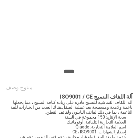
منتوج وصف
آلة اللفاف النسيج ISO9001 / CE
آلة اللفاف القماشية للنسيج قادرة على زيادة كثافة النسيج ، مما يجعلها
ناعمة ولامعة ومسطحة بعد عملية الصقل.هناك العديد من الخيارات للفة
الناعمة ، بما في ذلك لفائف النايلون ولفائف القطن.
سعة الإنتاج: 150 مجموعة في السنة
العلامة التجارية التلقائية: أوتوماتيك
اسم العلامة التجارية: Qiaode
إصدار الشهادات: CE، ISO9001
خدمة ما بعد البيع: قطع غيار مجانية ، دعم فني للفيديو ، دعم عبر