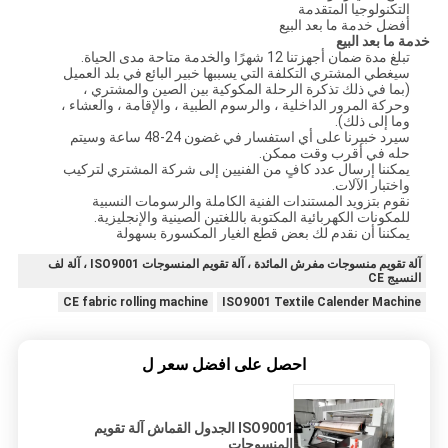
التكنولوجيا المتقدمة
أفضل خدمة ما بعد البيع
خدمة ما بعد البيع
تبلغ مدة ضمان أجهزتنا 12 شهرًا والخدمة متاحة مدى الحياة.
سيغطي المشتري التكلفة التي يسببها خبير البائع في بلد العميل
(بما في ذلك تذكرة الرحلة المكوكية بين الصين والمشتري ،
وحركة المرور الداخلية ، والرسوم الطبية ، والإقامة ، والعشاء ،
وما إلى ذلك).
سيرد خبيرنا على أي استفسار في غضون 24-48 ساعة وسيتم
حله في أقرب وقت ممكن.
يمكننا إرسال عدد كافٍ من الفنيين إلى شركة المشتري لتركيب
واختبار الآلات.
نقوم بتزويد المستندات الفنية الكاملة والرسومات النسبية
للمكونات الكهربائية المكتوبة باللغتين الصينية والإنجليزية.
يمكننا أن نقدم لك بعض قطع الغيار المكسورة بسهولة
آلة تقويم منسوجات مفرش المائدة ، آلة تقويم المنسوجات ISO9001 ، آلة لف
النسيج CE
CE fabric rolling machine
ISO9001 Textile Calender Machine
احصل على افضل سعر ل
ISO9001 الجدول القماش آلة تقويم
المنسوجات