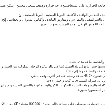
معالجة الحرارية على المنتجات.مع درجة حرارة وضغط تسخين معينين ، يمكن تغيي
ة ، الملابس الواقية ، الأقنعة ، الفوط الصحية ، الفوط الصحية ، إلخ.
 ، والشراشف ، والمفارش ، ومفارش المائدة ، وأكياس التسوق ، والحقائب ، إلخ.
ة ، القماش الواقي ، مادة الترشيح ومواد التعزيز.
بها خبير البائع في بلد العميل (بما في ذلك تذكرة الرحلة المكوكية بين الصين و
قامة ، والعشاء ، وما إلى ذلك).
ي أقرب وقت ممكن.
ين إلى شركة المشتري لتركيب واختبار الآلات.
املة والرسومات النسبية للمكونات الكهربائية المكتوبة باللغتين الصينية والإنجليزي
ار المكسورة بسهولة.
قامت Qiaode Machiney بتحسين التك