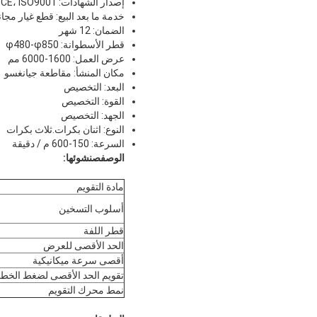
إصدار الشهادات: CE، ISO9001
خدمة ما بعد البيع: قطع غيار مجان
الضمان: 12 شهر
قطر الأسطوانة: φ480-φ850
عرض العمل: 1600-6000 مم
مكان المنشأ: مقاطعة جيانغسو
البعد: التخصيص
القوة: التخصيص
الجهد: التخصيص
النوع: اثنان بكرات.ثلاث بكرات
السرعة: 150-600 م / دقيقة
الوصف
ص
نشوئها:
مادة التقويم
أسلوب التسخين
قطر اللفة
الحد الأقصى للعرض
أقصى سرعة ميكانيكية
تقويم الحد الأقصى لضغط الخط
نمط محرك التقويم