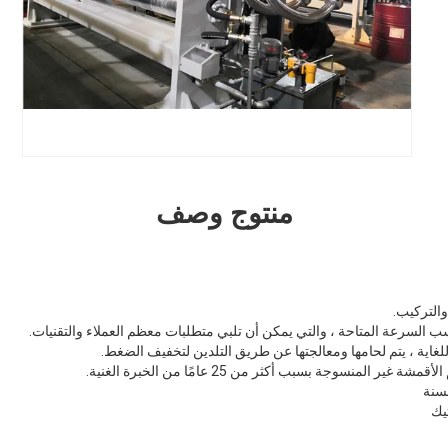
منتوج وصف
تيك