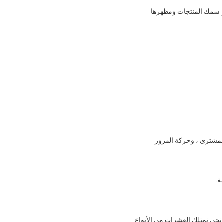
ر سمك المنتجات ومظهرها
المشتري ، وحركة المرور
ة.
نولوجيا وحصلت على شهادة نظام الجودة ISO9001 وشهادة CE بنجاح.الآن نحن نمتلك العشرات من الأنواع