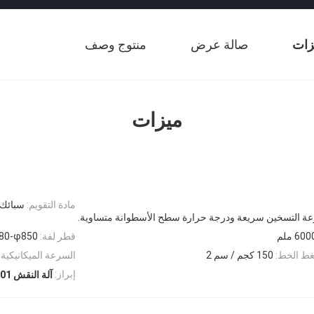
زات
صالة عرض
منتوج وصف
ميزات
مادة التقويم:
سبائك 
عة التسخين سريعة ودرجة حرارة سطح الأسطوانة متساوية.
600 ملم
قطر لفة:
80-φ850
غط الخط:
150 كجم / سم 2
السرعة الميكانيكية
إبراز:
آلة النقش ISO9001