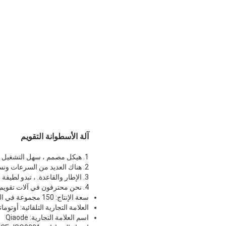
آلة الأسطوانة التقويم
1. هيكل مصمم ، سهل التشغيل والتركيب.
2. هناك العديد من السرعات ونسب السرعة المتاحة ، والتي يمكن أن تلبي متطلبات معظم العملاء والتقنيات.
3. الإطار والقاعدة. ، تبدو لطيفة للغاية ، يتم لحامها ومعالجتها عن طريق التلدين لتخفيف الضغط.
4. نحن محترفون في آلات تقويم الأقمشة غير المنسوجة بسبب أكثر من 25 عامًا من الخبرة الغنية.
سعة الإنتاج: 150 مجموعة في السنة
العلامة التجارية التلقائية: أوتوما
اسم العلامة التجارية: Qiaode