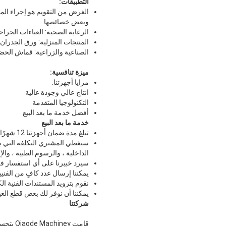
التطبيقات:
الغرض من التقويم هو إجراء ال
وبعض خصائصها.
الرعاية الصحية: العباءات الجراحي
المنتجات المنزلية: ورق الجدران
الصناعية والزراعية: قماش الحضان
ميزة تنافسية:
مزايا أجهزتنا:
انتاج عالي وجودة عالية
التكنولوجيا المتقدمة
أفضل خدمة ما بعد البيع
خدمة ما بعد البيع
تبلغ مدة ضمان أجهزتنا 12 شهرًا والخدمة متاحة مدى الحياة.
سيغطي المشتري التكلفة التي يسب
الداخلية ، والرسوم الطبية ، والإ
سيرد خبيرنا على أي استفسار في غضون 24-48 ساعة وسيتم حله ف
يمكننا إرسال عدد كافٍ من الفني
نقوم بتزويد المستندات الفنية الك
يمكننا أن نوفر لك بعض قطع الغي
شركتنا