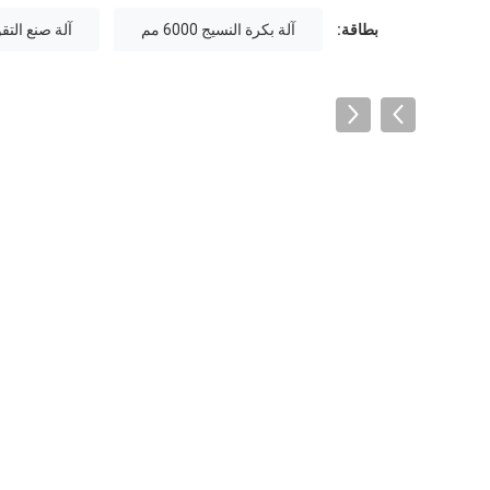
بطاقة:
آلة بكرة النسيج 6000 مم
آلة صنع التقو