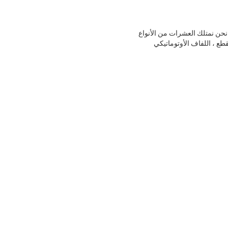
نولوجيا وحصلت على شهادة نظام الجودة ISO9001 وشهادة CE بنجاح.الآن نحن نمتلك العشرات من الأنواع
 تقويم الأسطوانة ، آلة القطع ، اللفاف الأوتوماتيكي