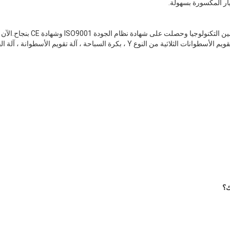
ار المكسورة بسهولة.
قامت Qiaode Machiney بتحسين التك
المختلفة من المنتجات مثل آلة تقويم الأسطوانات الثلاثية من النوع Y ، بكرة السباحة ، آلة