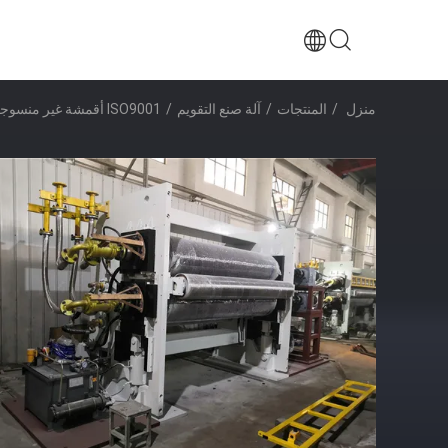
منزل
/
المنتجات
/
آلة صنع التقويم
/
ISO9001 أقمشة غير منسوجة سبائك الصلب التقويم ماكينة