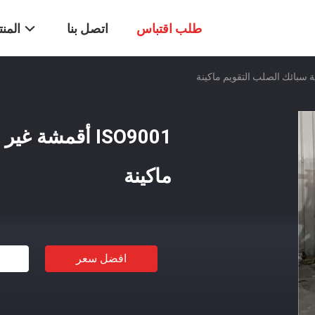
طلب اقتباس
اتصل بنا
المن
ISO9001 أقمشة
ماكينة
افضل سعر