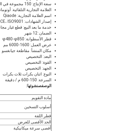
سعة الإنتاج: 150 مجموعة في السنة
العلامة التجارية التلقائية: أوتوما
اسم العلامة التجارية: Qiaode
إصدار الشهادات: CE، ISO9001
خدمة ما بعد البيع: قطع غيار مجان
الضمان: 12 شهر
قطر الأسطوانة: φ480-φ850
عرض العمل: 1600-6000 مم
مكان المنشأ: مقاطعة جيانغسو
البعد: التخصيص
القوة: التخصيص
الجهد: التخصيص
النوع: اثنان بكرات.ثلاث بكرات
السرعة: 150-600 م / دقيقة
الوصف
ص
نشوئها:
مادة التقويم
أسلوب التسخين
قطر اللفة
الحد الأقصى للعرض
أقصى سرعة ميكانيكية