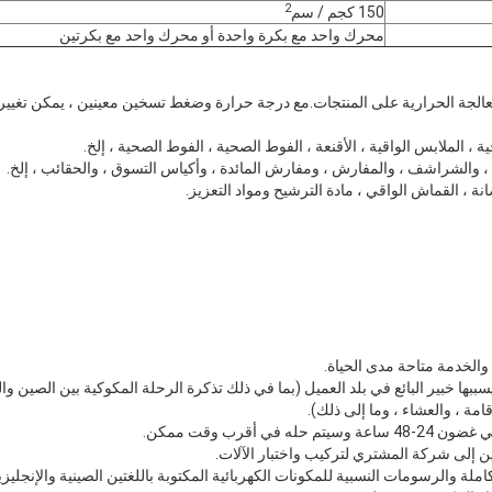
2
150 كجم / سم
محرك واحد مع بكرة واحدة أو محرك واحد مع بكرتين
معالجة الحرارية على المنتجات.مع درجة حرارة وضغط تسخين معينين ، يمكن تغيي
ة ، الملابس الواقية ، الأقنعة ، الفوط الصحية ، الفوط الصحية ، إلخ.
 ، والشراشف ، والمفارش ، ومفارش المائدة ، وأكياس التسوق ، والحقائب ، إلخ.
ة ، القماش الواقي ، مادة الترشيح ومواد التعزيز.
بها خبير البائع في بلد العميل (بما في ذلك تذكرة الرحلة المكوكية بين الصين و
قامة ، والعشاء ، وما إلى ذلك).
ي أقرب وقت ممكن.
ين إلى شركة المشتري لتركيب واختبار الآلات.
املة والرسومات النسبية للمكونات الكهربائية المكتوبة باللغتين الصينية والإنجليزي