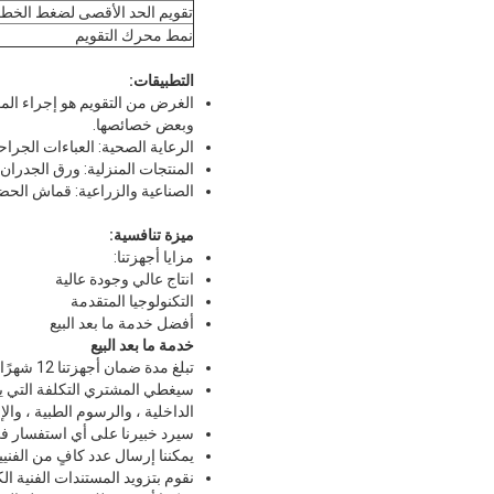
تقويم الحد الأقصى لضغط الخط
نمط محرك التقويم
التطبيقات:
الغرض من التقويم هو إجراء ال
وبعض خصائصها.
الرعاية الصحية: العباءات الجراحي
المنتجات المنزلية: ورق الجدران
الصناعية والزراعية: قماش الحضان
ميزة تنافسية:
مزايا أجهزتنا:
انتاج عالي وجودة عالية
التكنولوجيا المتقدمة
أفضل خدمة ما بعد البيع
خدمة ما بعد البيع
تبلغ مدة ضمان أجهزتنا 12 شهرًا والخدمة متاحة مدى الحياة.
سيغطي المشتري التكلفة التي يسب
الداخلية ، والرسوم الطبية ، والإ
سيرد خبيرنا على أي استفسار في غضون 24-48 ساعة وسيتم حله ف
يمكننا إرسال عدد كافٍ من الفني
نقوم بتزويد المستندات الفنية الك