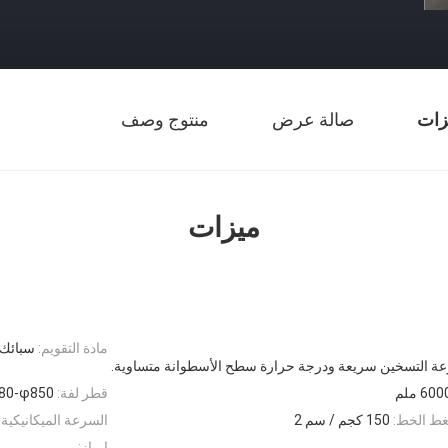
زات
صالة عرض
منتوج وصف
ميزات
مادة التقويم:
سبائك 
عة التسخين سريعة ودرجة حرارة سطح الأسطوانة متساوية.
600 ملم
قطر لفة:
80-φ850
غط الخط:
150 كجم / سم 2
السرعة الميكانيكية
إبراز: