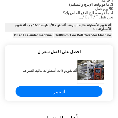
1 حزمة.
3. ما هو وقت الإنتاج والتسليم؟
90 يوم عمل.
4. ما هو مصطلح الدفع الخاص بك؟
نحن نقبل L / C ، T / T.
آلة تقويم الأسطوانة عالية السرعة ، آلة تقويم الأسطوانة 1600 مم ، آلة تقويم
الأسطوانة CE
CE roll calender machine
1600mm Two Roll Calender Machine
احصل على افضل سعر ل
آلة تقويم ذات أسطوانة عالية السرعة
استمر