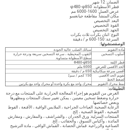
الضمان: 12 شهر
قطر الأسطوانة: φ480-φ850
عرض العمل: 1600-6000 مم
مكان المنشأ: مقاطعة جيانغسو
البعد: التخصيص
القوة: التخصيص
الجهد: التخصيص
النوع: اثنان بكرات.ثلاث بكرات
السرعة: 150-600 م / دقيقة
الوصف
ص
نشوئها:
مادة التقويم
سبائك الصلب عالية الجودة.
أسلوب التسخين
الثقوب المحيطية ، سرعة التسخين سريعة ودرجة حرارة
سطح الأسطوانة متساوية.
قطر اللفة
Φ480-φ850
الحد الأقصى للعرض
6000 ملم
أقصى سرعة ميكانيكية
650 م / دقيقة
تقويم الحد الأقصى
150 كجم / سم
2
لضغط الخط
نمط محرك التقويم
محرك واحد مع بكرة واحدة أو محرك واحد مع بكرتين
التطبيقات:
الغرض من التقويم هو إجراء المعالجة الحرارية على المنتجات.مع درجة
حرارة وضغط تسخين معينين ، يمكن تغيير سمك المنتجات ومظهرها
وبعض خصائصها.
الرعاية الصحية: العباءات الجراحية ، الملابس الواقية ، الأقنعة ، الفوط
الصحية ، الفوط الصحية ، إلخ.
المنتجات المنزلية: ورق الجدران ، والشراشف ، والمفارش ، ومفارش
المائدة ، وأكياس التسوق ، والحقائب ، إلخ.
الصناعية والزراعية: قماش الحضانة ، القماش الواقي ، مادة الترشيح