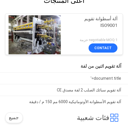
أعلى المنتجات
آلة أسطوانة تقويم
ISO9001
negotiable MOQ:1 حزمة
CONTACT
آلة تقويم اثنين من لفة
document.title='
آلة تقويم سبائك الصلب 2 لفة مصدق CE
آلة تقويم الأسطوانة الأوتوماتيكية 6000 مم 150 م / دقيقة
فئات شعبية
جميع