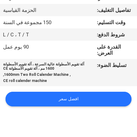
مراقبة
تفاصيل التغليف:
الحزمة القياسية
الجودة
وقت التسليم:
150 مجموعة في السنة
اتصل
شروط الدفع:
L / C ، T / T
بنا
القدرة على
90 يوم عمل
العرض:
اطلب
تسليط الضوء:
آلة تقويم الأسطوانة عالية السرعة ، آلة تقويم الأسطوانة
1600 مم ، آلة تقويم الأسطوانة CE
اقتباس
,
,
1600mm Two Roll Calender Machine
CE roll calender machine
خريطة
افضل سعر
الموقع
PRIVACY
POLICY