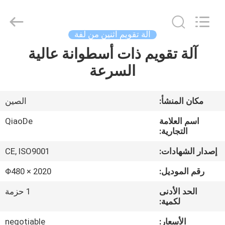
2026
Changzhou
Qiaode
Machinery
Co.,
آلة تقويم اثنين من لفة
Ltd..
All
Rights
آلة تقويم ذات أسطوانة عالية
مسكن
Reserved.
السرعة
منتجات
مكان المنشأ:
الصين
معلومات
اسم العلامة
QiaoDe
عنا
التجارية:
إصدار الشهادات:
CE, ISO9001
جولة
رقم الموديل:
Φ480 × 2020
في
الحد الأدنى
1 حزمة
المعمل
لكمية:
الأسعار:
negotiable