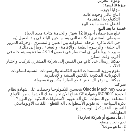
ومواد التعزيز.
ميزة تنافسية:
مزايا أجهزتنا:
انتاج عالي وجودة عالية
التكنولوجيا المتقدمة
أفضل خدمة ما بعد البيع
خدمة ما بعد البيع
تبلغ مدة ضمان أجهزتنا 12 شهرًا والخدمة متاحة مدى الحياة.
سيغطي المشتري التكلفة التي يسببها خبير البائع في بلد العميل (بما
في ذلك تذكرة الرحلة المكوكية بين الصين والمشتري ، وحركة المرور
الداخلية ، والرسوم الطبية ، والإقامة ، والعشاء ، وما إلى ذلك).
سيرد خبيرنا على أي استفسار في غضون 24-48 ساعة وسيتم حله في
أقرب وقت ممكن.
يمكننا إرسال عدد كافٍ من الفنيين إلى شركة المشتري لتركيب واختبار
الآلات.
نقوم بتزويد المستندات الفنية الكاملة والرسومات النسبية للمكونات
الكهربائية المكتوبة باللغتين الصينية والإنجليزية.
يمكننا أن نوفر لك بعض قطع الغيار المكسورة بسهولة.
شركتنا
قامت Qiaode Machiney بتحسين التكنولوجيا وحصلت على شهادة نظام
الجودة ISO9001 وشهادة CE بنجاح.الآن نحن نمتلك العشرات من الأنواع
المختلفة من المنتجات مثل آلة تقويم الأسطوانات الثلاثية من النوع Y ،
بكرة السباحة ، آلة تقويم الأسطوانة ، آلة القطع ، اللفاف الأوتوماتيكي
للنسيج ، آلة تشكيل الويب ، إلخ.
التعليمات
1. هل مصنع أو شركة تجارية؟
نعم ، نحن مصنع.
2. ما هو موك؟