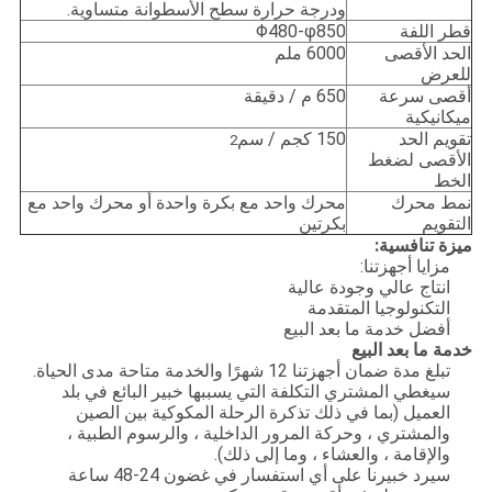
ودرجة حرارة سطح الأسطوانة متساوية.
قطر اللفة
Φ480-φ850
الحد الأقصى
6000 ملم
للعرض
أقصى سرعة
650 م / دقيقة
ميكانيكية
تقويم الحد
150 كجم / سم
2
الأقصى لضغط
الخط
نمط محرك
محرك واحد مع بكرة واحدة أو محرك واحد مع
التقويم
بكرتين
ميزة تنافسية:
مزايا أجهزتنا:
انتاج عالي وجودة عالية
التكنولوجيا المتقدمة
أفضل خدمة ما بعد البيع
خدمة ما بعد البيع
تبلغ مدة ضمان أجهزتنا 12 شهرًا والخدمة متاحة مدى الحياة.
سيغطي المشتري التكلفة التي يسببها خبير البائع في بلد
العميل (بما في ذلك تذكرة الرحلة المكوكية بين الصين
والمشتري ، وحركة المرور الداخلية ، والرسوم الطبية ،
والإقامة ، والعشاء ، وما إلى ذلك).
سيرد خبيرنا على أي استفسار في غضون 24-48 ساعة