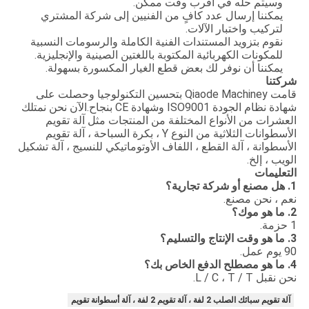
وسيتم حله في أقرب وقت ممكن.
يمكننا إرسال عدد كافٍ من الفنيين إلى شركة المشتري
لتركيب واختبار الآلات.
نقوم بتزويد المستندات الفنية الكاملة والرسومات النسبية
للمكونات الكهربائية المكتوبة باللغتين الصينية والإنجليزية.
يمكننا أن نوفر لك بعض قطع الغيار المكسورة بسهولة.
شركتنا
قامت Qiaode Machiney بتحسين التكنولوجيا وحصلت على
شهادة نظام الجودة ISO9001 وشهادة CE بنجاح.الآن نحن نمتلك
العشرات من الأنواع المختلفة من المنتجات مثل آلة تقويم
الأسطوانات الثلاثية من النوع Y ، بكرة السباحة ، آلة تقويم
الأسطوانة ، آلة القطع ، اللفاف الأوتوماتيكي للنسيج ، آلة تشكيل
الويب ، إلخ.
التعليمات
1. هل مصنع أو شركة تجارية؟
نعم ، نحن مصنع.
2. ما هو موك؟
1 حزمة.
3. ما هو وقت الإنتاج والتسليم؟
90 يوم عمل.
4. ما هو مصطلح الدفع الخاص بك؟
نحن نقبل L / C ، T / T.
آلة تقويم سبائك الصلب 2 لفة ، آلة تقويم 2 لفة ، آلة أسطوانة تقويم