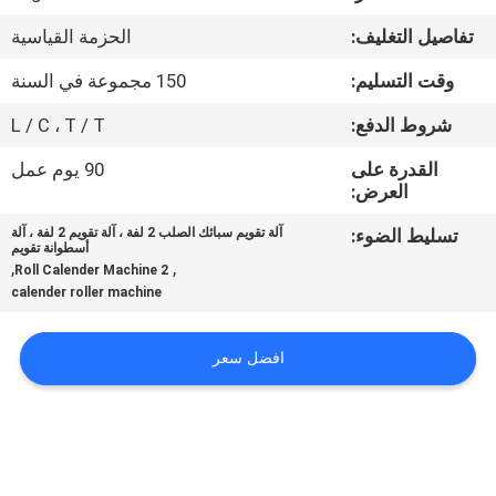
مراقبة
تفاصيل التغليف:
الحزمة القياسية
الجودة
وقت التسليم:
150 مجموعة في السنة
اتصل
شروط الدفع:
L / C ، T / T
بنا
القدرة على
90 يوم عمل
العرض:
اطلب
تسليط الضوء:
آلة تقويم سبائك الصلب 2 لفة ، آلة تقويم 2 لفة ، آلة
أسطوانة تقويم
اقتباس
,
,
2 Roll Calender Machine
calender roller machine
خريطة
افضل سعر
الموقع
PRIVACY
POLICY