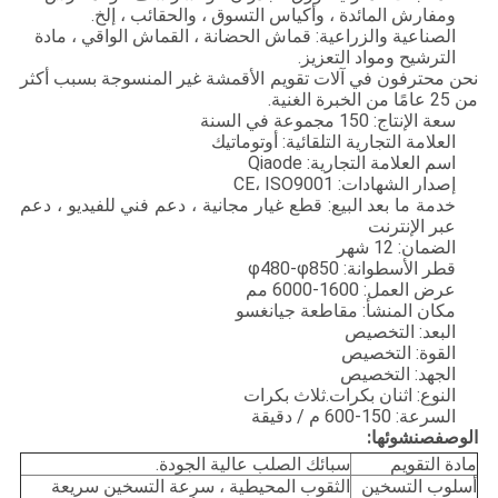
ومفارش المائدة ، وأكياس التسوق ، والحقائب ، إلخ.
الصناعية والزراعية: قماش الحضانة ، القماش الواقي ، مادة
الترشيح ومواد التعزيز.
نحن محترفون في آلات تقويم الأقمشة غير المنسوجة بسبب أكثر
من 25 عامًا من الخبرة الغنية.
سعة الإنتاج: 150 مجموعة في السنة
العلامة التجارية التلقائية: أوتوماتيك
اسم العلامة التجارية: Qiaode
إصدار الشهادات: CE، ISO9001
خدمة ما بعد البيع: قطع غيار مجانية ، دعم فني للفيديو ، دعم
عبر الإنترنت
الضمان: 12 شهر
قطر الأسطوانة: φ480-φ850
عرض العمل: 1600-6000 مم
مكان المنشأ: مقاطعة جيانغسو
البعد: التخصيص
القوة: التخصيص
الجهد: التخصيص
النوع: اثنان بكرات.ثلاث بكرات
السرعة: 150-600 م / دقيقة
الوصف
ص
نشوئها:
مادة التقويم
سبائك الصلب عالية الجودة.
أسلوب التسخين
الثقوب المحيطية ، سرعة التسخين سريعة