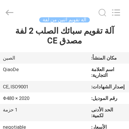
2026
Changzhou
Qiaode
Machinery
Co.,
آلة تقويم اثنين من لفة
Ltd..
All
Rights
آلة تقويم سبائك الصلب 2 لفة
مسكن
Reserved.
مصدق CE
منتجات
مكان المنشأ:
الصين
معلومات
اسم العلامة
QiaoDe
عنا
التجارية:
إصدار الشهادات:
CE, ISO9001
جولة
رقم الموديل:
Φ480 × 2020
في
الحد الأدنى
1 حزمة
المعمل
لكمية:
الأسعار:
negotiable