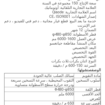
سعة الإنتاج: 150 مجموعة في السنة
العلامة التجارية التلقائية: أوتوماتيك
اسم العلامة التجارية: Qiaode
إصدار الشهادات: CE، ISO9001
خدمة ما بعد البيع: قطع غيار مجانية ، دعم فني للفيديو ، دعم
عبر الإنترنت
الضمان: 12 شهر
قطر الأسطوانة: φ480-φ850
عرض العمل: 1600-6000 مم
مكان المنشأ: مقاطعة جيانغسو
البعد: التخصيص
القوة: التخصيص
الجهد: التخصيص
النوع: اثنان بكرات.ثلاث بكرات
السرعة: 150-600 م / دقيقة
الوصف
ص
نشوئها:
مادة التقويم
سبائك الصلب عالية الجودة.
أسلوب التسخين
الثقوب المحيطية ، سرعة التسخين سريعة
ودرجة حرارة سطح الأسطوانة متساوية.
قطر اللفة
Φ480-φ850
الحد الأقصى
6000 ملم
للعرض
أقصى سرعة
650 م / دقيقة