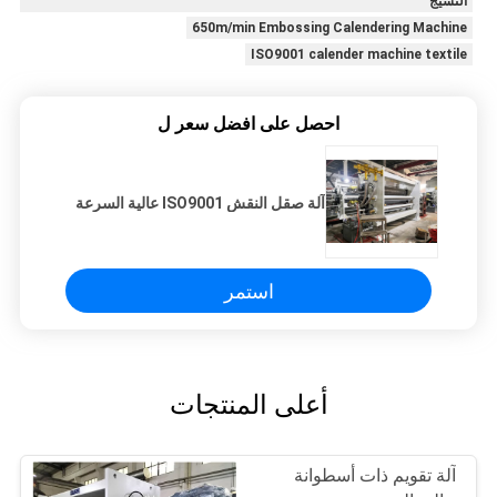
النسيج
650m/min Embossing Calendering Machine
ISO9001 calender machine textile
احصل على افضل سعر ل
آلة صقل النقش ISO9001 عالية السرعة
استمر
أعلى المنتجات
آلة تقويم ذات أسطوانة