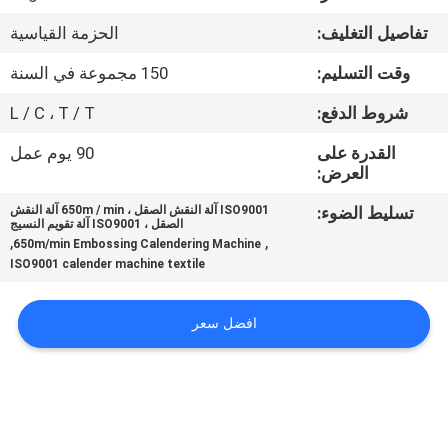
مراقبة
تفاصيل التغليف:
الحزمة القياسية
الجودة
وقت التسليم:
150 مجموعة في السنة
اتصل
شروط الدفع:
L / C ، T / T
بنا
القدرة على
90 يوم عمل
العرض:
اطلب
تسليط الضوء:
ISO9001 آلة النقش الصقل ، 650m / min آلة النقش
الصقل ، ISO9001 آلة تقويم النسيج
اقتباس
,
,
650m/min Embossing Calendering Machine
ISO9001 calender machine textile
خريطة
افضل سعر
الموقع
PRIVACY
POLICY