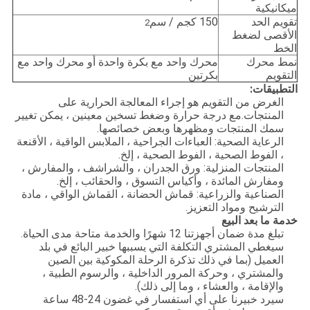
ميكانيكية
تقويم الحد
150 كجم / سم
2
الأقصى لضغط
الخط
نمط محرك
محرك واحد مع بكرة واحدة أو محرك واحد مع
التقويم
بكرتين
التطبيقات:
الغرض من التقويم هو إجراء المعالجة الحرارية على
المنتجات.مع درجة حرارة وضغط تسخين معينين ، يمكن تغيير
سمك المنتجات ومظهرها وبعض خصائصها.
الرعاية الصحية: العباءات الجراحية ، الملابس الواقية ، الأقنعة
، الفوط الصحية ، الفوط الصحية ، إلخ.
المنتجات المنزلية: ورق الجدران ، والشراشف ، والمفارش ،
ومفارش المائدة ، وأكياس التسوق ، والحقائب ، إلخ.
الصناعية والزراعية: قماش الحضانة ، القماش الواقي ، مادة
الترشيح ومواد التعزيز.
خدمة ما بعد البيع
تبلغ مدة ضمان أجهزتنا 12 شهرًا والخدمة متاحة مدى الحياة.
سيغطي المشتري التكلفة التي يسببها خبير البائع في بلد
العميل (بما في ذلك تذكرة الرحلة المكوكية بين الصين
والمشتري ، وحركة المرور الداخلية ، والرسوم الطبية ،
والإقامة ، والعشاء ، وما إلى ذلك).
سيرد خبيرنا على أي استفسار في غضون 24-48 ساعة