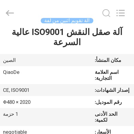
2026
Changzhou
Qiaode
Machinery
Co.,
آلة تقويم اثنين من لفة
Ltd..
All
Rights
آلة صقل النقش ISO9001 عالية
مسكن
Reserved.
السرعة
منتجات
مكان المنشأ:
الصين
معلومات
اسم العلامة
QiaoDe
عنا
التجارية:
إصدار الشهادات:
CE, ISO9001
جولة
رقم الموديل:
Φ480 × 2020
في
الحد الأدنى
1 حزمة
المعمل
لكمية:
الأسعار:
negotiable