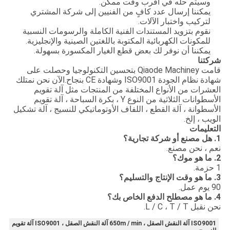
وسيتم حله في أقرب وقت ممكن.
يمكننا إرسال عدد كافٍ من الفنيين إلى شركة المشتري
لتركيب واختبار الآلات.
نقوم بتزويد المستندات الفنية الكاملة والرسومات النسبية
للمكونات الكهربائية المكتوبة باللغتين الصينية والإنجليزية.
يمكننا أن نوفر لك بعض قطع الغيار المكسورة بسهولة.
شركتنا
قامت Qiaode Machiney بتحسين التكنولوجيا وحصلت على
شهادة نظام الجودة ISO9001 وشهادة CE بنجاح.الآن نحن نمتلك
العشرات من الأنواع المختلفة من المنتجات مثل آلة تقويم
الأسطوانات الثلاثية من النوع Y ، بكرة السباحة ، آلة تقويم
الأسطوانة ، آلة القطع ، اللفاف الأوتوماتيكي للنسيج ، آلة تشكيل
الويب ، إلخ.
التعليمات
1. هل مصنع أو شركة تجارية؟
نعم ، نحن مصنع.
2. ما هو موك؟
1 حزمة.
3. ما هو وقت الإنتاج والتسليم؟
90 يوم عمل.
4. ما هو مصطلح الدفع الخاص بك؟
نحن نقبل L / C ، T / T.
ISO9001 آلة النقش الصقل ، 650m / min آلة النقش الصقل ، ISO9001 آلة تقويم