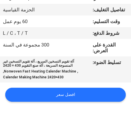
مراقبة
تفاصيل التغليف:
الحزمة القياسية
الجودة
وقت التسليم:
60 يوم عمل
اتصل
شروط الدفع:
L / C ، T / T
بنا
القدرة على
300 مجموعة في السنة
العرض:
اطلب
تسليط الضوء:
آلة تقويم التسخين السريع ، آلة تقويم التسخين غير
المنسوجة السريعة ، آلة صنع التقويم 430 × 2420
اقتباس
,
,
Nonwoven Fast Heating Calender Machine
430×2420 Calender Making Machine
خريطة
افضل سعر
الموقع
PRIVACY
POLICY