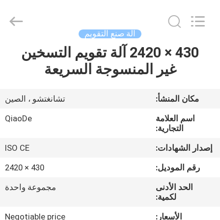
2026
Changzhou
Qiaode
Machinery
Co.,
آلة صنع التقويم
Ltd..
All
Rights
430 × 2420 آلة تقويم التسخين
مسكن
Reserved.
غير المنسوجة السريعة
منتجات
مكان المنشأ:
تشانغتشو ، الصين
معلومات
اسم العلامة
QiaoDe
عنا
التجارية:
إصدار الشهادات:
ISO CE
جولة
رقم الموديل:
430 × 2420
في
الحد الأدنى
مجموعة واحدة
المعمل
لكمية:
الأسعار:
Negotiable price