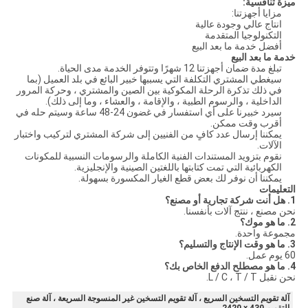
ميزة تنافسية:
مزايا أجهزتنا:
انتاج عالي وجودة عالية
التكنولوجيا المتقدمة
أفضل خدمة ما بعد البيع
خدمة ما بعد البيع
تبلغ مدة ضمان أجهزتنا 12 شهرًا وتتوفر الخدمة مدى الحياة.
سيغطي المشتري التكلفة التي يسببها خبير البائع في بلد العميل (بما
في ذلك تذكرة الرحلة المكوكية بين الصين والمشتري ، وحركة المرور
الداخلية ، والرسوم الطبية ، والإقامة ، والعشاء ، وما إلى ذلك).
سيرد خبيرنا على أي استفسار في غضون 24-48 ساعة وسيتم حله في
أقرب وقت ممكن.
يمكننا إرسال عدد كافٍ من الفنيين إلى شركة المشتري لتركيب واختبار
الآلات.
نقوم بتزويد المستندات الفنية الكاملة والرسومات النسبية للمكونات
الكهربائية التي تمت كتابتها باللغتين الصينية والإنجليزية.
يمكننا أن نوفر لك بعض قطع الغيار المكسورة بسهولة.
التعليمات
1. هل أنت شركة تجارية أو مصنع؟
نحن مصنع ، ننتج آلات بأنفسنا.
2. ما هو موك؟
مجموعة واحدة.
3. ما هو وقت الإنتاج والتسليم؟
60 يوم عمل.
4. ما هو مصطلح الدفع الخاص بك؟
نحن نقبل L / C ، T / T.
آلة تقويم التسخين السريع ، آلة تقويم التسخين غير المنسوجة السريعة ، آلة صنع